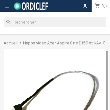
shopping_cart


(0)
search
Accueil
Nappe vidéo Acer Aspire One D150 et KAV10