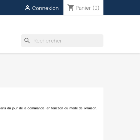
shopping_cart

Panier
(0)
Connexion
INVERTERS
VENTILATEURS
DIVERS
search
artir du jour de la commande, en fonction du mode de livraison.