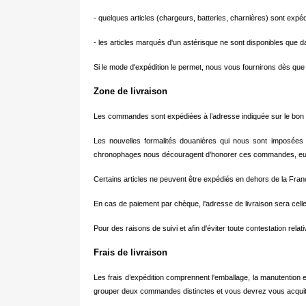
- quelques articles (chargeurs, batteries, charnières) sont expé
- les articles marqués d'un astérisque ne sont disponibles que 
Si le mode d'expédition le permet, nous vous fournirons dès que 
Zone de livraison
Les commandes sont expédiées à l’adresse indiquée sur le bon 
Les nouvelles formalités douanières qui nous sont imposées
chronophages nous découragent d’honorer ces commandes, eu ég
Certains articles ne peuvent être expédiés en dehors de la Fran
En cas de paiement par chèque, l'adresse de livraison sera celle
Pour des raisons de suivi et afin d'éviter toute contestation relat
Frais de livraison
Les frais d’expédition comprennent l'emballage, la manutention
grouper deux commandes distinctes et vous devrez vous acquitte