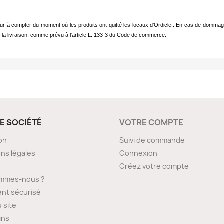
eur à compter du moment où les produits ont quitté les locaux d’Ordiclef. En cas de dommage 
e la livraison, comme prévu à l'article L. 133-3 du Code de commerce.
E SOCIÉTÉ
VOTRE COMPTE
son
Suivi de commande
ns légales
Connexion
Créez votre compte
ommes-nous ?
nt sécurisé
u site
ins