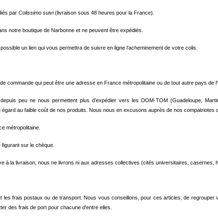
diés par
Colissimo suivi
(livraison sous 48 heures pour la France).
dans notre boutique de Narbonne et ne peuvent être expédiés.
possible un lien qui vous permettra de suivre en ligne l’acheminement de votre colis.
de commande qui peut être une adresse en France métropolitaine ou de tout autre pays de l'
 depuis peu ne nous permettent plus d’expédier vers les DOM-TOM (Guadeloupe, Martin
ard au faible coût de nos produits. Nous nous en excusons auprès de nos compatriotes d
ce métropolitaine.
 figurant sur le chèque.
ive à la livraison, nous ne livrons ni aux adresses collectives (cités universitaires, casernes, 
 et les frais postaux ou de transport. Nous vous conseillons, pour ces articles, de regro
r des frais de port pour chacune d'entre elles.