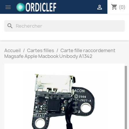
shopping_cart


(0)
search
Accueil
Cartes filles
Carte fille raccordement
Magsafe Apple Macbook Unibody A1342