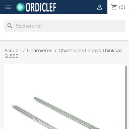
shopping_cart


(0)
search
Accueil
Charnières
Charnières Lenovo Thinkpad
SL500