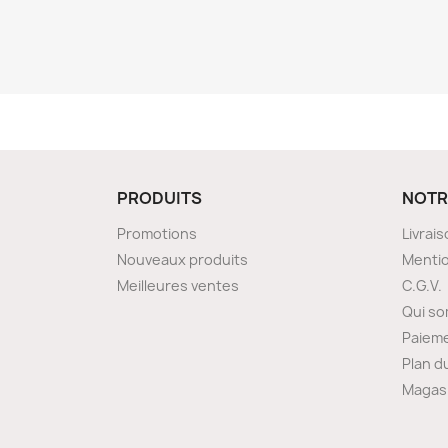
PRODUITS
NOTR
Promotions
Livrai
Nouveaux produits
Mentio
Meilleures ventes
C.G.V.
Qui s
Paieme
Plan d
Magas