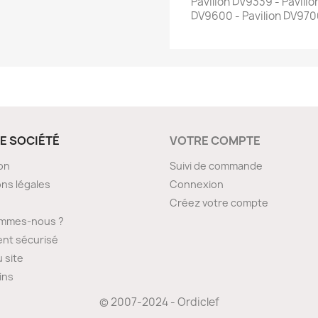
Pavilion DV9339 - Pavilio
DV9600 - Pavilion DV97
E SOCIÉTÉ
VOTRE COMPTE
son
Suivi de commande
ns légales
Connexion
Créez votre compte
ommes-nous ?
nt sécurisé
u site
ins
© 2007-2024 - Ordiclef