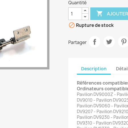
Quantité

AJOUTER

Rupture de stock
Partager
Description
Détai
Références compatibles
Ordinateurs compatible
Pavilion DV9000Z - Pavil
DV9010 - Pavilion DV9023
Pavilion DV9060 - Pavilio
DV9207 - Pavilion DV9210
Pavilion DV9230 - Pavilio
DV9310 - Pavilion DV9320