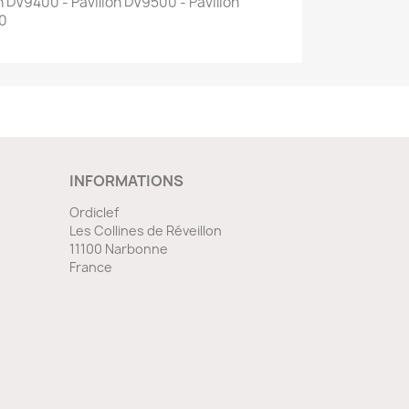
n DV9400 - Pavilion DV9500 - Pavilion
00
INFORMATIONS
Ordiclef
Les Collines de Réveillon
11100 Narbonne
France