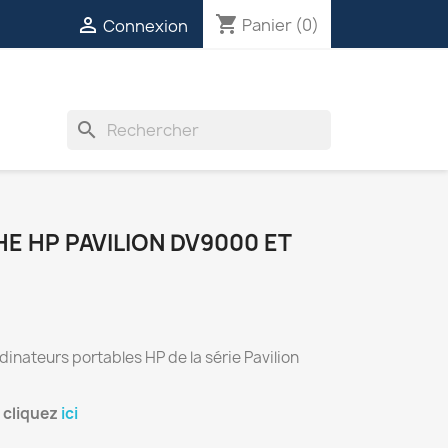
shopping_cart

Panier
(0)
Connexion
INVERTERS
VENTILATEURS
DIVERS
search
E HP PAVILION DV9000 ET
inateurs portables HP de la série Pavilion
, cliquez
ici