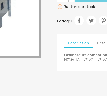

Rupture de stock
Partager
Description
Détai
Ordinateurs
compatible
N71JV-1C - N71VG - N71VG