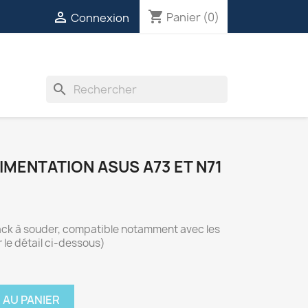
shopping_cart

Panier
(0)
Connexion
INVERTERS
VENTILATEURS
DIVERS
search
MENTATION ASUS A73 ET N71
ack à souder, compatible notamment avec les
 le détail ci-dessous)
 AU PANIER