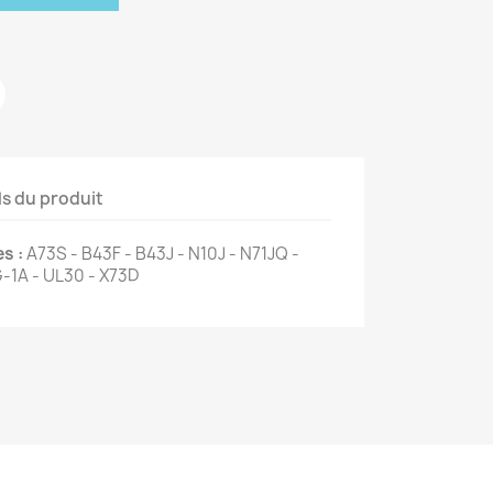
ls du produit
s :
A73S - B43F - B43J - N10J - N71JQ -
-1A - UL30 - X73D