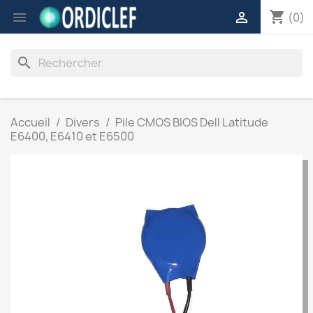
shopping_cart


(0)
search
Accueil
Divers
Pile CMOS BIOS Dell Latitude
E6400, E6410 et E6500