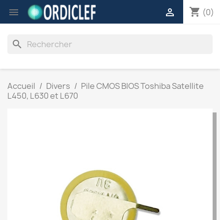
shopping_cart


(0)
search
Accueil
Divers
Pile CMOS BIOS Toshiba Satellite
L450, L630 et L670