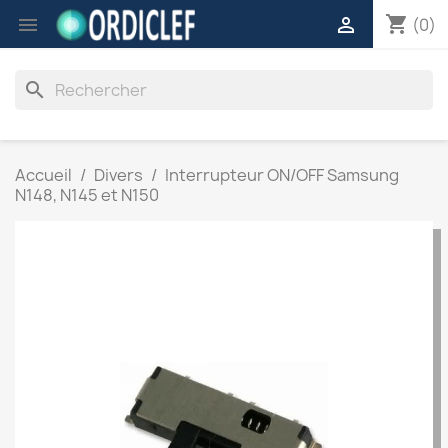
shopping_cart


(0)
search
Accueil
Divers
Interrupteur ON/OFF Samsung
N148, N145 et N150