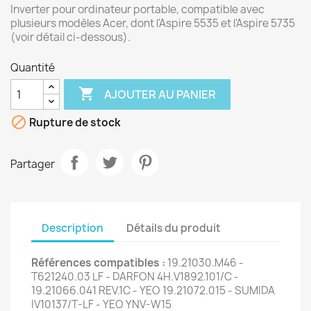
Inverter pour ordinateur portable, compatible avec
plusieurs modèles Acer, dont l'Aspire 5535 et l'Aspire 5735
(voir détail ci-dessous).
Quantité

AJOUTER AU PANIER

Rupture de stock
Partager
Description
Détails du produit
Références compatibles :
19.21030.M46 -
T621240.03 LF - DARFON 4H.V1892.101/C -
19.21066.041 REV.1C - YEO 19.21072.015 - SUMIDA
IV10137/T-LF - YEO YNV-W15