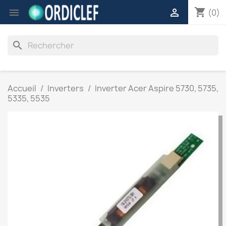
shopping_cart


(0)
search
Accueil
Inverters
Inverter Acer Aspire 5730, 5735,
5335, 5535