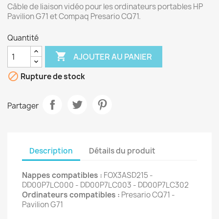
Câble de liaison vidéo pour les ordinateurs portables HP
Pavilion G71 et Compaq Presario CQ71.
Quantité

AJOUTER AU PANIER

Rupture de stock
Partager
Description
Détails du produit
Nappes compatibles :
FOX3ASD215 -
DD00P7LC000 - DD00P7LC003 - DD00P7LC302
Ordinateurs compatibles :
Presario CQ71 -
Pavilion G71