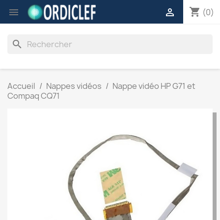
shopping_cart


(0)
search
Accueil
Nappes vidéos
Nappe vidéo HP G71 et
Compaq CQ71