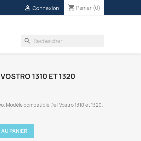
shopping_cart

Panier
(0)
Connexion
INVERTERS
VENTILATEURS
DIVERS
search
 VOSTRO 1310 ET 1320
 Modèle compatible Dell Vostro 1310 et 1320.
 AU PANIER