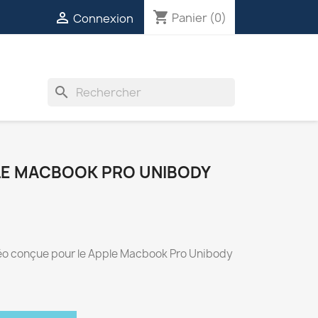
shopping_cart

Panier
(0)
Connexion
INVERTERS
VENTILATEURS
DIVERS
search
LE MACBOOK PRO UNIBODY
o conçue pour le Apple Macbook Pro Unibody