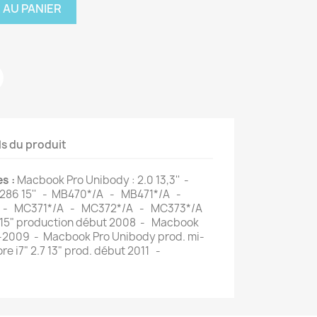
 AU PANIER
ls du produit
s :
Macbook Pro Unibody : 2.0 13,3'' -
1286 15'' - MB470*/A - MB471*/A -
 - MC371*/A - MC372*/A - MC373*/A
15" production début 2008 - Macbook
i-2009 - Macbook Pro Unibody prod. mi-
e i7" 2.7 13" prod. début 2011 -