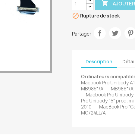

AJOUTER

Rupture de stock
Partager
Description
Détai
Ordinateurs compatible
Macbook Pro Unibody A
MB985*/A - MB986*/A
- Macbook Pro Unibody 
Pro Unibody 15" prod. m
2010 - MacBook Pro "Cor
MC724LL/A