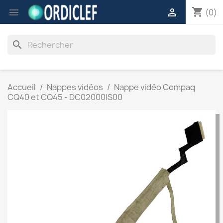
shopping_cart


(0)
search
Accueil
Nappes vidéos
Nappe vidéo Compaq
CQ40 et CQ45 - DC02000IS00