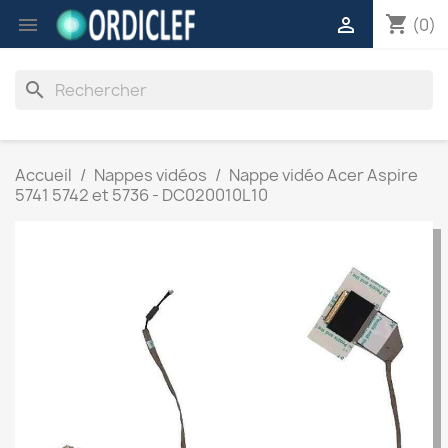
shopping_cart


(0)
search
Accueil
Nappes vidéos
Nappe vidéo Acer Aspire
5741 5742 et 5736 - DC020010L10