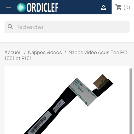
shopping_cart


(0)
search
Accueil
Nappes vidéos
Nappe vidéo Asus Eee PC
1001 et R101