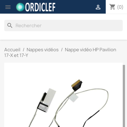
shopping_cart


(0)
search
Accueil
Nappes vidéos
Nappe vidéo HP Pavilion
17-X et 17-Y