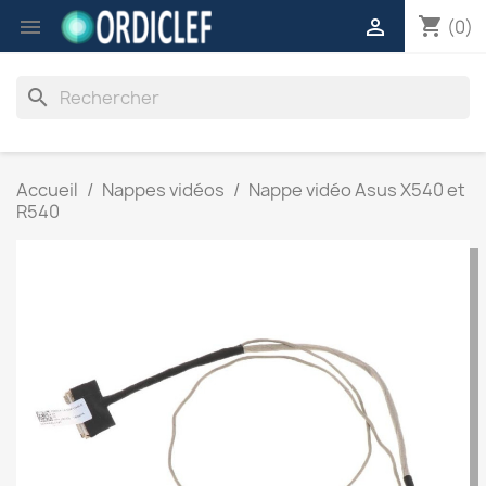
shopping_cart


(0)
search
Accueil
Nappes vidéos
Nappe vidéo Asus X540 et
R540