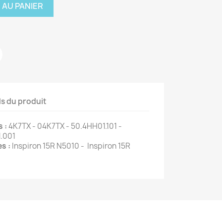
 AU PANIER
ls du produit
 :
4K7TX - 04K7TX - 50.4HH01.101 -
.001
s :
Inspiron 15R N5010 - Inspiron 15R