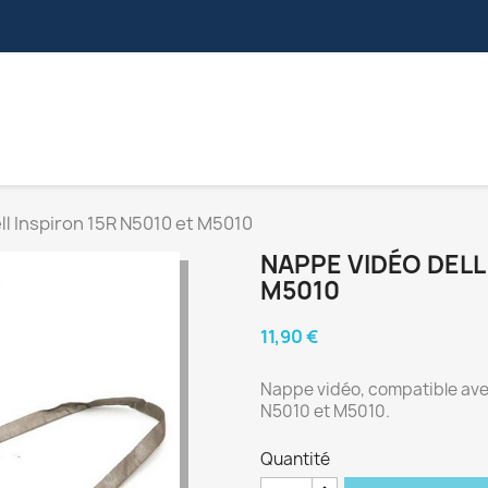
S
NAPPES VIDÉOS
CONNECTEURS
NAPPES ZIF
ll Inspiron 15R N5010 et M5010
NAPPE VIDÉO DELL 
M5010
11,90 €
Nappe vidéo, compatible avec
N5010 et M5010.
Quantité