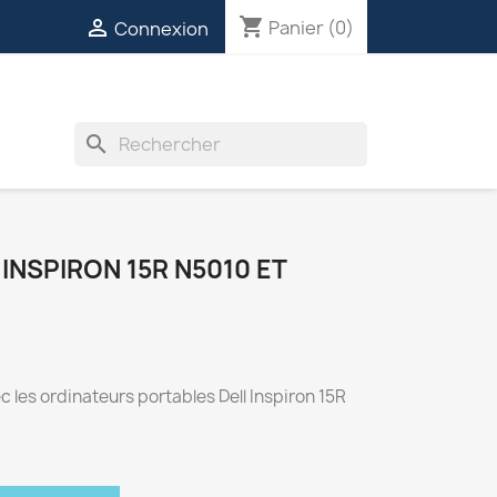
shopping_cart

Panier
(0)
Connexion
INVERTERS
VENTILATEURS
DIVERS
search
INSPIRON 15R N5010 ET
 les ordinateurs portables Dell Inspiron 15R