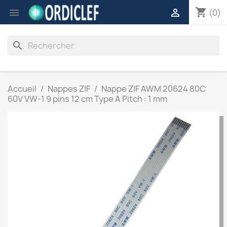
shopping_cart


(0)
search
Accueil
Nappes ZIF
Nappe ZIF AWM 20624 80C
60V VW-1 9 pins 12 cm Type A Pitch : 1 mm