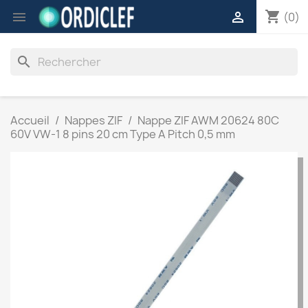
shopping_cart


(0)
search
Accueil
Nappes ZIF
Nappe ZIF AWM 20624 80C
60V VW-1 8 pins 20 cm Type A Pitch 0,5 mm