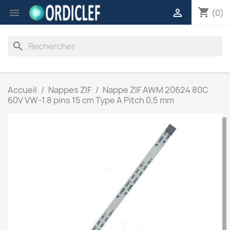
shopping_cart


(0)
search
Accueil
Nappes ZIF
Nappe ZIF AWM 20624 80C
60V VW-1 8 pins 15 cm Type A Pitch 0,5 mm