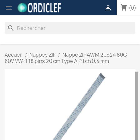
shopping_cart


(0)
search
Accueil
Nappes ZIF
Nappe ZIF AWM 20624 80C
60V VW-1 18 pins 20 cm Type A Pitch 0,5 mm