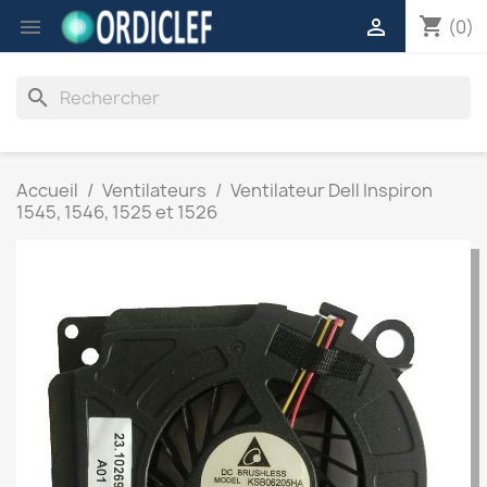
shopping_cart


(0)
search
Accueil
Ventilateurs
Ventilateur Dell Inspiron
1545, 1546, 1525 et 1526