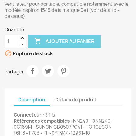
Ventilateur pour portable, compatible notamment avec le
modèle Inspiron 1545 de la marque Dell (voir détail ci-
dessous).
Quantité

AJOUTER AU PANIER

Rupture de stock
Partager
Description
Détails du produit
Connecteur :
3 fils
Références compatibles :
NN249 - 0NN249 -
0C169M - SUNON GB0507PGV1 - FORCECON
F6H3 - F783 - PH-0YT944-12961-18