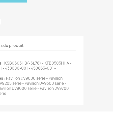
ls du produit
 :
KSB0605HB(-6L78) - KFB0505HHA -
1 - 438606-001 - 450863-001 -
s :
Pavilion DV9000 série - Pavilion
V9205 série - Pavilion DV9300 série -
Pavilion DV9600 série - Pavilion DV9700
érie