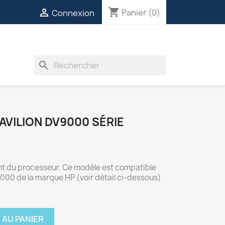
shopping_cart

Panier
(0)
Connexion
INVERTERS
VENTILATEURS
DIVERS
search
AVILION DV9000 SÉRIE
nt du processeur. Ce modèle est compatible
9000 de la marque HP (voir détail ci-dessous)
 AU PANIER