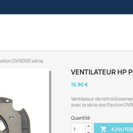
S
NAPPES VIDÉOS
CONNECTEURS
NAPPES ZIF
vilion DV9000 série
VENTILATEUR HP P
15,90 €
Ventilateur de refroidisseme
avec la série des Pavilion DV
Quantité

AJOUTER