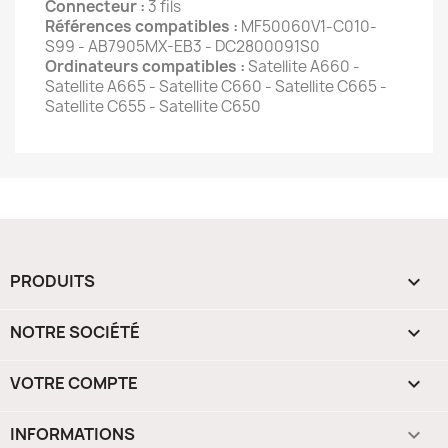
Connecteur :
3 fils
Références compatibles :
MF50060V1-C010-
S99 - AB7905MX-EB3 - DC2800091S0
Ordinateurs compatibles :
Satellite A660 -
Satellite A665 - Satellite C660 - Satellite C665 -
Satellite C655 - Satellite C650
PRODUITS

NOTRE SOCIÉTÉ

VOTRE COMPTE

INFORMATIONS
keyboard_arrow_down