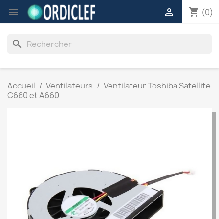
shopping_cart


(0)
search
Accueil
Ventilateurs
Ventilateur Toshiba Satellite
C660 et A660