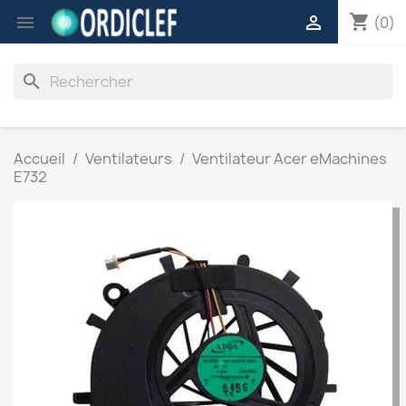
shopping_cart


(0)
search
Accueil
Ventilateurs
Ventilateur Acer eMachines
E732