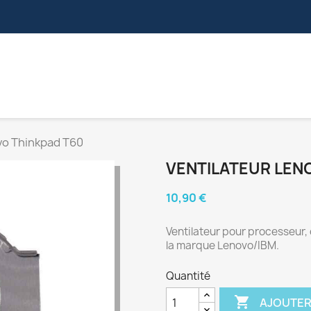
S
NAPPES VIDÉOS
CONNECTEURS
NAPPES ZIF
vo Thinkpad T60
VENTILATEUR LEN
10,90 €
Ventilateur pour processeur,
la marque Lenovo/IBM.
Quantité

AJOUTER