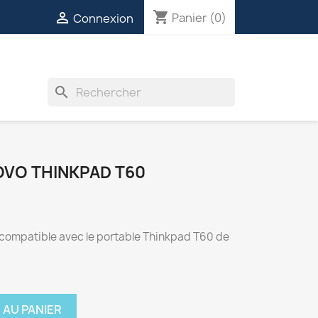
shopping_cart

Panier
(0)
Connexion
INVERTERS
VENTILATEURS
DIVERS
search
OVO THINKPAD T60
 compatible avec le portable Thinkpad T60 de
 AU PANIER