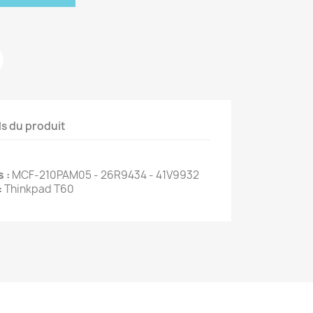
ls du produit
 :
MCF-210PAM05 - 26R9434 - 41V9932
:
Thinkpad T60